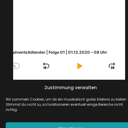
KadventsAdlender | Folge 01 | 01.12.2020 – 08 Uhr
1
x
Skip
Play
Jum
Change
Playback
Backward
Pause
For
Rate
Zustimmung verwalten
Previous
Show
Next
Episode
Episodes
Epis
Wir sammeln Cookies, um dir ein musikalisch gutes Erlebnis zu bieten.
Show
List
Stimmst du nicht zu, so funktionieren eventuell einige Bereiche nicht
Podca
richtig.
Inform