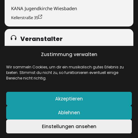
KANA Jugendkirche Wiesbaden
Kellerstraße 35
Veranstalter
EVANGELISCHES STADTJUGENDPFARRAMT
WIESBADEN
Zustimmung verwalten
Wir sammeln Cookies, um dir ein musikalisch gutes Erlebnis zu
bieten. Stimmst du nicht zu, so funktionieren eventuell einige
Get
Address - Silent Rave []
Destination Addr
Bereiche nicht richtig.
Directions
Akzeptieren
Ablehnen
Einstellungen ansehen
EnterNews
von AF themes.